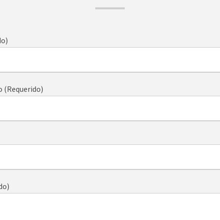
do)
o (Requerido)
do)