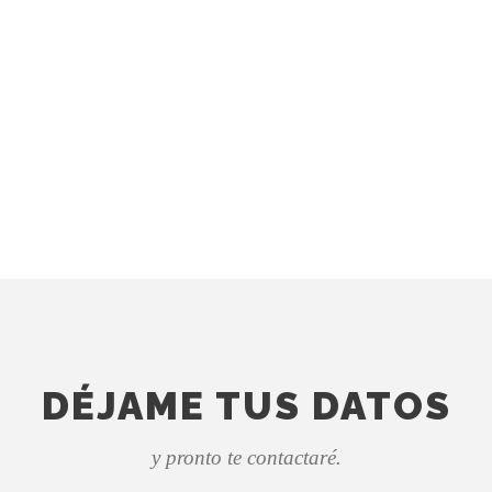
O
edes comunicarte conmigo al
Puedes escribirme con tu
na como WhatsApp).
atención y/
art
DÉJAME TUS DATOS
y pronto te contactaré.